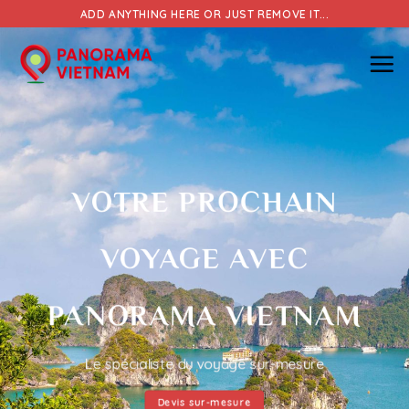
Skip
ADD ANYTHING HERE OR JUST REMOVE IT...
to
content
VOTRE PROCHAIN
VOYAGE AVEC
PANORAMA VIETNAM
Le spécialiste du voyage sur-mesure
Devis sur-mesure