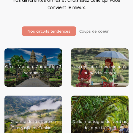
nos différentes offres et choisissez celle qui vous
convient le mieux.
Nos circuits tendences
Coups de coeur
À la rencontre des minorités
Circuit Vietnam Cambodge 3
au nord Vietnam
semaines
Charme de la riziere en
De la montagne du Nord au
terrasse du Tonkin
delta du Mékong