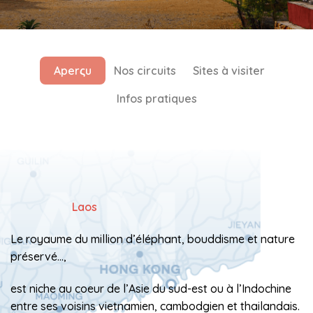
Aperςu
Nos circuits
Sites à visiter
Infos pratiques
Laos
Le royaume du million d’éléphant, bouddisme et nature
préservé…,
est niche au coeur de l’Asie du sud-est ou à l’Indochine
entre ses voisins vietnamien, cambodgien et thailandais.